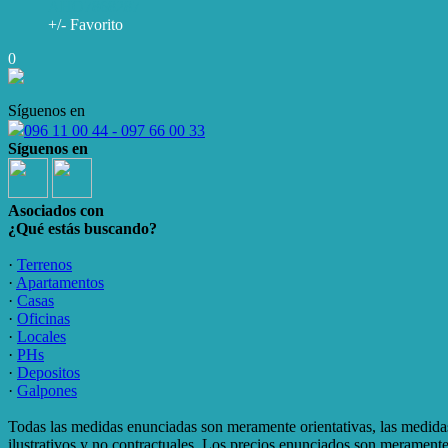
AHO7868287
+/- Favorito
0
Síguenos en
096 11 00 44 - 097 66 00 33
Síguenos en
Asociados con
¿Qué estás buscando?
·
Terrenos
·
Apartamentos
·
Casas
·
Oficinas
·
Locales
·
PHs
·
Depositos
·
Galpones
Todas las medidas enunciadas son meramente orientativas, las medidas
ilustrativos y no contractuales. Los precios enunciados son meramente 