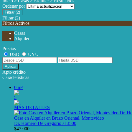
Inicio
>
Casas
>
Alquiler
> Resultados
Ordenar por
Filtrar
(2)
Filtrar
(2)
Filtros Activos
Casas
Alquiler
Precios
USD
UYU
Aplicar
Apto crédito
Características
0 m²
5
MÁS DETALLES
Casa en Alquiler en Brazo Oriental, Montevideo
Dr. Homero De Gregorio al 3500
$47.000