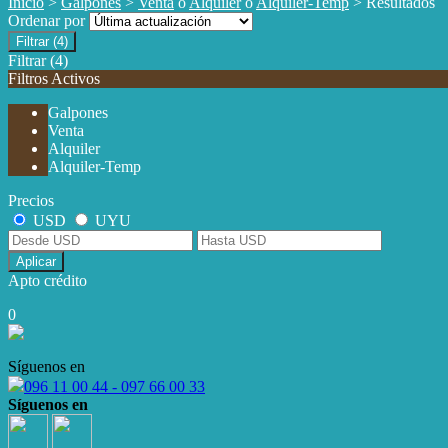
Inicio
>
Galpones
>
Venta
o
Alquiler
o
Alquiler-Temp
> Resultados
Ordenar por
Filtrar
(4)
Filtrar
(4)
Filtros Activos
Galpones
Venta
Alquiler
Alquiler-Temp
Precios
USD
UYU
Aplicar
Apto crédito
0
Síguenos en
096 11 00 44 - 097 66 00 33
Síguenos en