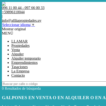
096 11 00 44 - 097 66 00 33
+59896110044
|
info@afiliapropiedades.uy
Seleccionar idioma
▼
Mostrar original
MENÚ
LLAMAR
Propiedades
Venta
Alquiler
Alquiler temporario
Emprendimientos
Tasaciones
La Empresa
Contacto
0 Resultados de búsqueda
GALPONES EN VENTA O EN ALQUILER O EN 