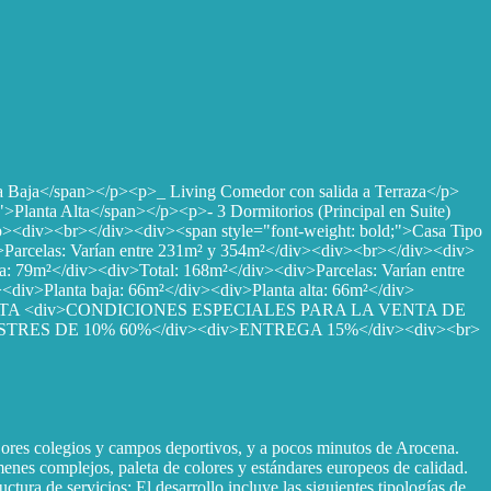
ta Baja</span></p><p>_ Living Comedor con salida a Terraza</p>
Planta Alta</span></p><p>- 3 Dormitorios (Principal en Suite)
</p><div><br></div><div><span style="font-weight: bold;">Casa Tipo
>Parcelas: Varían entre 231m² y 354m²</div><div><br></div><div>
a: 79m²</div><div>Total: 168m²</div><div>Parcelas: Varían entre
div>Planta baja: 66m²</div><div>Planta alta: 66m²</div>
 DE VENTA <div>CONDICIONES ESPECIALES PARA LA VENTA DE
TRES DE 10% 60%</div><div>ENTREGA 15%</div><div><br>
ejores colegios y campos deportivos, y a pocos minutos de Arocena.
menes complejos, paleta de colores y estándares europeos de calidad.
tura de servicios: El desarrollo incluye las siguientes tipologías de