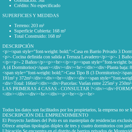
Orientación: Sur
Crédito: No especificado
SUPERFICIES Y MEDIDAS
Terreno: 203 m²
Superficie Cubierta: 168 m²
Total Construido: 168 m²
DESCRIPCIÓN
<p><span style="font-weight: bold;">Casa en Barrio Privado 3 Dor
<p>- Cocina definida con salida a Terraza Lavadero</p><p>- 1 Baño
</p><p>- 2 Baños</p><p><br></p><p><span style="font-weight: bold;
A (4 Dormitorios)</span></div><div><br></div><div>Planta baja: 
<span style="font-weight: bold;">Casa Tipo B (3 Dormitorios)</spa
191m² y 372m²</div><div><br></div><div><span style="font-weight
<div>Total: 166m²</div><div>Parcelas: Varían entre 225m
LAS PRIMERAS 4 CASAS - CONSULTAR ?</div><div>FORMA 
</div></div><div><br></div><p><br></p><br>
Todos los datos son facilitados por los propietarios, la empresa no se
DESCRIPCIÓN DEL EMPRENDIMIENTO
El Proyecto Jardines del Polo es un masterplan de residencias exclusi
Ofrece amplias tipologías dúplex de tres y cuatro dormitorios con jar
Ubicación Se encuentra en el distrito de barrios privados de Montevideo