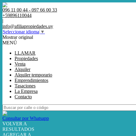
096 11 00 44 - 097 66 00 33
+59896110044
|
info@afiliapropiedades.uy
Seleccionar idioma
▼
Mostrar original
MENÚ
LLAMAR
Propiedades
Venta
Alquiler
Alquiler temporario
Emprendimientos
Tasaciones
La Empresa
Contacto
Consultar por Whatsapp
VOLVER A
RESULTADOS
AGREGAR A