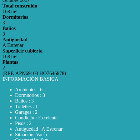
Octubre 2027
Total construido
168 m²
Dormitorios
3
Baños
3
Antiguedad
A Estrenar
Superficie cubierta
168 m²
Plantas
2
(REF. APN69103 HO7646878)
INFORMACIÓN BÁSICA
Ambientes : 6
Dormitorios : 3
Baños : 3
Toilettes : 1
Garages : 2
Condición: Excelente
Pisos : 2
Antigüedad : A Estrenar
Situación: Vacía