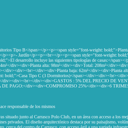
mitorios Tipo B</span></p><p><span style="font-weight: bold;">Plan
</p><p>- Jardín</p><p><br></p><p><span style="font-weight: bold;">
">El desarrollo incluye las siguientes tipologías de casas:</span>
84m²</div><div>Planta alta: 98m²</div><div>Total: 208m²</div><div
n></div><div><br></div><div>Planta baja: 62m²</div><div>Planta alt
: bold;">Casa Tipo C (3 Dormitorios)</span></div><div><br></div><
² y 250m²</div><div><br></div><div>GASTOS : 5% DEL PRECIO
DE PAGO:</div><div>COMPROMISO 25%</div><div>6 TRIMES
 hace responsable de los mismos
vas situado junto al Carrasco Polo Club, en un área con acceso a los m
dines privados. El diseño arquitectónico destaca por su paisajismo, volú
, cerca del centro de Carrasco, con acceso ágil a una variada infraestruc