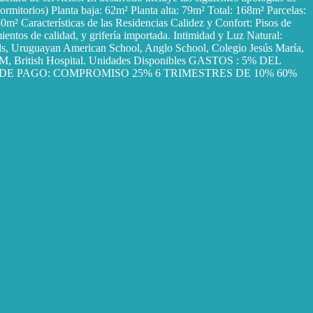
rmitorios) Planta baja: 62m² Planta alta: 79m² Total: 168m² Parcelas:
m² Características de las Residencias Calidez y Confort: Pisos de
ientos de calidad, y grifería importada. Intimidad y Luz Natural:
chools, Uruguayan American School, Anglo School, Colegio Jesús María,
ía UM, British Hospital. Unidades Disponibles GASTOS : 5% DEL
DE PAGO: COMPROMISO 25% 6 TRIMESTRES DE 10% 60%