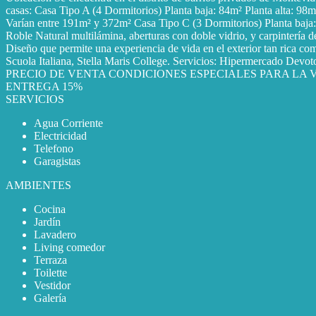
casas: Casa Tipo A (4 Dormitorios) Planta baja: 84m² Planta alta: 98
Varían entre 191m² y 372m² Casa Tipo C (3 Dormitorios) Planta baja: 
Roble Natural multilámina, aberturas con doble vidrio, y carpintería d
Diseño que permite una experiencia de vida en el exterior tan rica co
Scuola Italiana, Stella Maris College. Servicios: Hipermercado De
PRECIO DE VENTA CONDICIONES ESPECIALES PARA LA V
ENTREGA 15%
SERVICIOS
Agua Corriente
Electricidad
Telefono
Garagistas
AMBIENTES
Cocina
Jardín
Lavadero
Living comedor
Terraza
Toilette
Vestidor
Galería