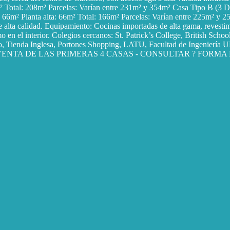
m² Total: 208m² Parcelas: Varían entre 231m² y 354m² Casa Tipo B (3 Do
66m² Planta alta: 66m² Total: 166m² Parcelas: Varían entre 225m² y 250
e alta calidad. Equipamiento: Cocinas importadas de alta gama, revestim
mo en el interior. Colegios cercanos: St. Patrick’s College, British S
voto, Tienda Inglesa, Portones Shopping, LATU, Facultad de Ingenier
ENTA DE LAS PRIMERAS 4 CASAS - CONSULTAR ? FORMA 