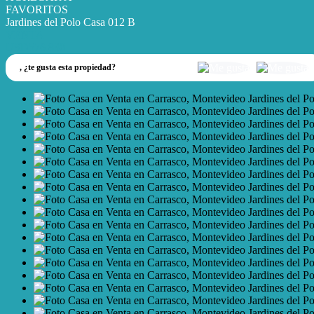
FAVORITOS
Jardines del Polo Casa 012 B
VENTA
USD576.830
,
¿te gusta esta propiedad?