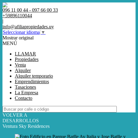
096 11 00 44 - 097 66 00 33
+59896110044
|
info@afiliapropiedades.uy
Seleccionar idioma
▼
Mostrar original
MENÚ
LLAMAR
Propiedades
Venta
Alquiler
Alquiler temporario
Emprendimientos
Tasaciones
La Empresa
Contacto
VOLVER A
DESARROLLOS
Ventura Sky Residences