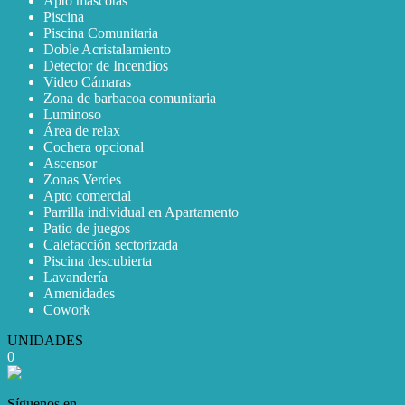
Apto mascotas
Piscina
Piscina Comunitaria
Doble Acristalamiento
Detector de Incendios
Video Cámaras
Zona de barbacoa comunitaria
Luminoso
Área de relax
Cochera opcional
Ascensor
Zonas Verdes
Apto comercial
Parrilla individual en Apartamento
Patio de juegos
Calefacción sectorizada
Piscina descubierta
Lavandería
Amenidades
Cowork
UNIDADES
0
Síguenos en