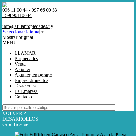
096 11 00 44 - 097 66 00 33
+59896110044
|
info@afiliapropiedades.uy
Seleccionar idioma
▼
Mostrar original
MENÚ
LLAMAR
Propiedades
Venta
Alquiler
Alquiler temporario
Emprendimientos
Tasaciones
La Empresa
Contacto
VOLVER A
DESARROLLOS
Grou Bosque