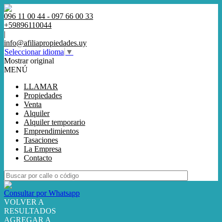
096 11 00 44 - 097 66 00 33
+59896110044
|
info@afiliapropiedades.uy
Seleccionar idioma
▼
Mostrar original
MENÚ
LLAMAR
Propiedades
Venta
Alquiler
Alquiler temporario
Emprendimientos
Tasaciones
La Empresa
Contacto
Consultar por Whatsapp
VOLVER A
RESULTADOS
AGREGAR A