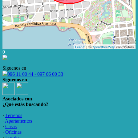
Leaflet
| ©
OpenStreetMap
contributors
0
Síguenos en
096 11 00 44 - 097 66 00 33
Síguenos en
Asociados con
¿Qué estás buscando?
·
Terrenos
·
Apartamentos
·
Casas
·
Oficinas
·
Locales