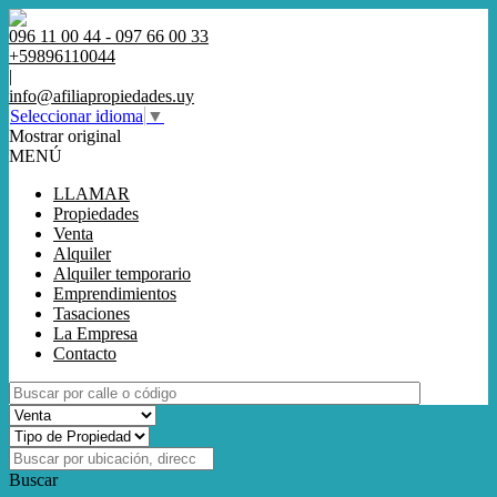
096 11 00 44 - 097 66 00 33
+59896110044
|
info@afiliapropiedades.uy
Seleccionar idioma
▼
Mostrar original
MENÚ
LLAMAR
Propiedades
Venta
Alquiler
Alquiler temporario
Emprendimientos
Tasaciones
La Empresa
Contacto
Buscar