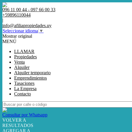
096 11 00 44 - 097 66 00 33
+59896110044
|
info@afiliapropiedades.uy
Seleccionar idioma
▼
Mostrar original
MENÚ
LLAMAR
Propiedades
Venta
Alquiler
Alquiler temporario
Emprendimientos
Tasaciones
La Empresa
Contacto
Consultar por Whatsapp
VOLVER A
RESULTADOS
AGREGAR A