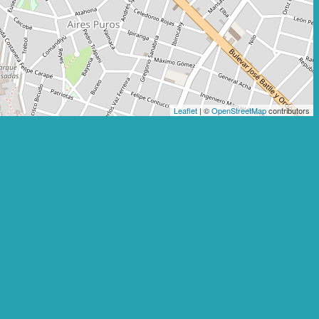
Leaflet
| ©
OpenStreetMap
contributors