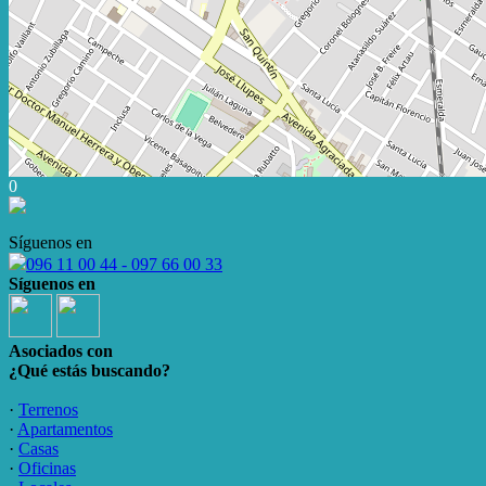
0
Síguenos en
096 11 00 44 - 097 66 00 33
Síguenos en
Asociados con
¿Qué estás buscando?
·
Terrenos
·
Apartamentos
·
Casas
·
Oficinas