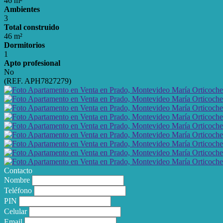
46 m²
Ambientes
3
Total construido
46 m²
Dormitorios
1
Apto profesional
No
(REF. APH7827279)
Contacto
Nombre
Teléfono
PIN
Celular
Email