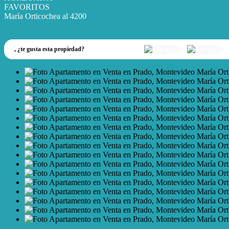
FAVORITOS
María Orticochea al 4200
VENTA
USD115.000
,
¿te gusta esta propiedad?