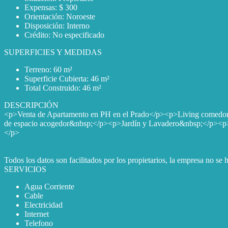
Expensas: $ 300
Orientación: Noroeste
Disposición: Interno
Crédito: No especificado
SUPERFICIES Y MEDIDAS
Terreno: 60 m²
Superficie Cubierta: 46 m²
Total Construido: 46 m²
DESCRIPCIÓN
<p>Venta de Apartamento en PH en el Prado</p><p>Living comedor
de espacio acogedor&nbsp;</p><p>Jardín y Lavadero&nbsp;</p><p>
</p>
Todos los datos son facilitados por los propietarios, la empresa no se
SERVICIOS
Agua Corriente
Cable
Electricidad
Internet
Telefono