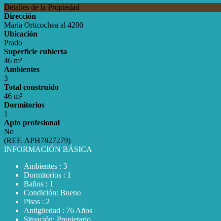
Detalles de la Propiedad
Dirección
María Orticochea al 4200
Ubicación
Prado
Superficie cubierta
46 m²
Ambientes
3
Total construido
46 m²
Dormitorios
1
Apto profesional
No
(REF. APH7827279)
INFORMACIÓN BÁSICA
Ambientes : 3
Dormitorios : 1
Baños : 1
Condición: Bueno
Pisos : 2
Antigüedad : 76 Años
Situación: Propietario