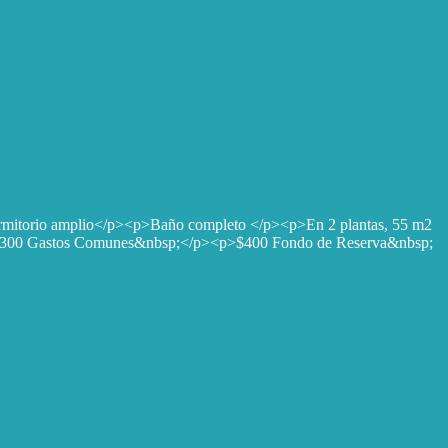
mitorio amplio</p><p>Baño completo </p><p>En 2 plantas, 55 m2
<p>$300 Gastos Comunes&nbsp;</p><p>$400 Fondo de Reserva&nbsp;