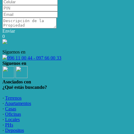
Enviar
0
Síguenos en
096 11 00 44 - 097 66 00 33
Síguenos en
Asociados con
¿Qué estás buscando?
·
Terrenos
·
Apartamentos
·
Casas
·
Oficinas
·
Locales
·
PHs
·
Depositos