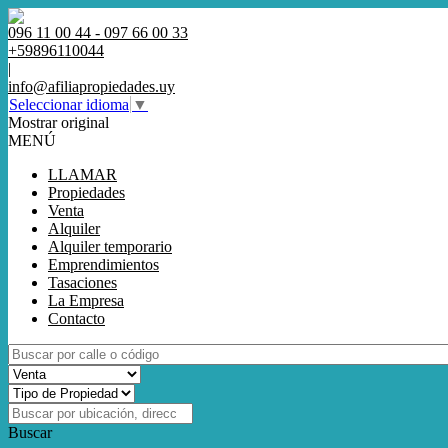
096 11 00 44 - 097 66 00 33
+59896110044
|
info@afiliapropiedades.uy
Seleccionar idioma
▼
Mostrar original
MENÚ
LLAMAR
Propiedades
Venta
Alquiler
Alquiler temporario
Emprendimientos
Tasaciones
La Empresa
Contacto
Buscar