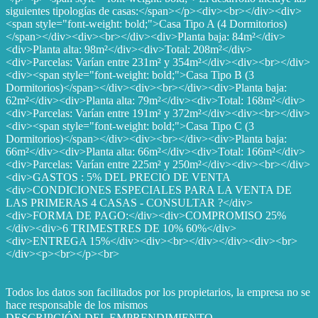
siguientes tipologías de casas:</span></p><div><br></div><div>
<span style="font-weight: bold;">Casa Tipo A (4 Dormitorios)
</span></div><div><br></div><div>Planta baja: 84m²</div>
<div>Planta alta: 98m²</div><div>Total: 208m²</div>
<div>Parcelas: Varían entre 231m² y 354m²</div><div><br></div>
<div><span style="font-weight: bold;">Casa Tipo B (3
Dormitorios)</span></div><div><br></div><div>Planta baja:
62m²</div><div>Planta alta: 79m²</div><div>Total: 168m²</div>
<div>Parcelas: Varían entre 191m² y 372m²</div><div><br></div>
<div><span style="font-weight: bold;">Casa Tipo C (3
Dormitorios)</span></div><div><br></div><div>Planta baja:
66m²</div><div>Planta alta: 66m²</div><div>Total: 166m²</div>
<div>Parcelas: Varían entre 225m² y 250m²</div><div><br></div>
<div>GASTOS : 5% DEL PRECIO DE VENTA
<div>CONDICIONES ESPECIALES PARA LA VENTA DE
LAS PRIMERAS 4 CASAS - CONSULTAR ?</div>
<div>FORMA DE PAGO:</div><div>COMPROMISO 25%
</div><div>6 TRIMESTRES DE 10% 60%</div>
<div>ENTREGA 15%</div><div><br></div></div><div><br>
</div><p><br></p><br>
Todos los datos son facilitados por los propietarios, la empresa no se
hace responsable de los mismos
DESCRIPCIÓN DEL EMPRENDIMIENTO