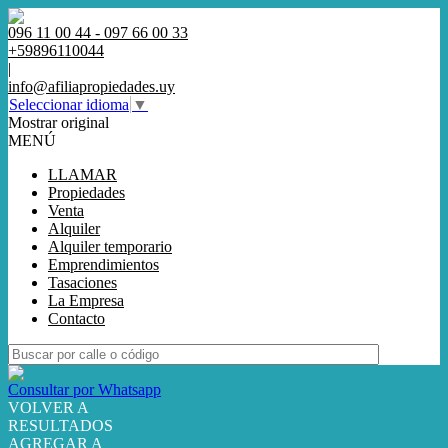
096 11 00 44 - 097 66 00 33
+59896110044
|
info@afiliapropiedades.uy
Seleccionar idioma
▼
Mostrar original
MENÚ
LLAMAR
Propiedades
Venta
Alquiler
Alquiler temporario
Emprendimientos
Tasaciones
La Empresa
Contacto
Consultar por Whatsapp
VOLVER A
RESULTADOS
AGREGAR A