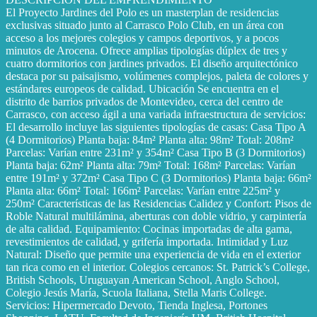
El Proyecto Jardines del Polo es un masterplan de residencias
exclusivas situado junto al Carrasco Polo Club, en un área con
acceso a los mejores colegios y campos deportivos, y a pocos
minutos de Arocena. Ofrece amplias tipologías dúplex de tres y
cuatro dormitorios con jardines privados. El diseño arquitectónico
destaca por su paisajismo, volúmenes complejos, paleta de colores y
estándares europeos de calidad. Ubicación Se encuentra en el
distrito de barrios privados de Montevideo, cerca del centro de
Carrasco, con acceso ágil a una variada infraestructura de servicios:
El desarrollo incluye las siguientes tipologías de casas: Casa Tipo A
(4 Dormitorios) Planta baja: 84m² Planta alta: 98m² Total: 208m²
Parcelas: Varían entre 231m² y 354m² Casa Tipo B (3 Dormitorios)
Planta baja: 62m² Planta alta: 79m² Total: 168m² Parcelas: Varían
entre 191m² y 372m² Casa Tipo C (3 Dormitorios) Planta baja: 66m²
Planta alta: 66m² Total: 166m² Parcelas: Varían entre 225m² y
250m² Características de las Residencias Calidez y Confort: Pisos de
Roble Natural multilámina, aberturas con doble vidrio, y carpintería
de alta calidad. Equipamiento: Cocinas importadas de alta gama,
revestimientos de calidad, y grifería importada. Intimidad y Luz
Natural: Diseño que permite una experiencia de vida en el exterior
tan rica como en el interior. Colegios cercanos: St. Patrick’s College,
British Schools, Uruguayan American School, Anglo School,
Colegio Jesús María, Scuola Italiana, Stella Maris College.
Servicios: Hipermercado Devoto, Tienda Inglesa, Portones