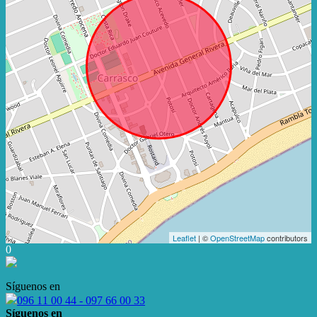
Leaflet
| ©
OpenStreetMap
contributors
0
Síguenos en
096 11 00 44 - 097 66 00 33
Síguenos en