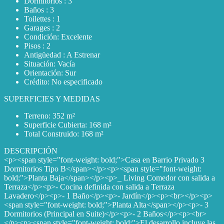
Dormitorios : 3
Baños : 3
Toilettes : 1
Garages : 2
Condición: Excelente
Pisos : 2
Antigüedad : A Estrenar
Situación: Vacía
Orientación: Sur
Crédito: No especificado
SUPERFICIES Y MEDIDAS
Terreno: 352 m²
Superficie Cubierta: 168 m²
Total Construido: 168 m²
DESCRIPCIÓN
<p><span style="font-weight: bold;">Casa en Barrio Privado 3
Dormitorios Tipo B</span></p><p><span style="font-weight:
bold;">Planta Baja</span></p><p>_ Living Comedor con salida a
Terraza</p><p>- Cocina definida con salida a Terraza
Lavadero</p><p>- 1 Baño</p><p>- Jardín</p><p><br></p><p>
<span style="font-weight: bold;">Planta Alta</span></p><p>- 3
Dormitorios (Principal en Suite)</p><p>- 2 Baños</p><p><br>
</p><p><span style="font-weight: bold;">El desarrollo incluye las