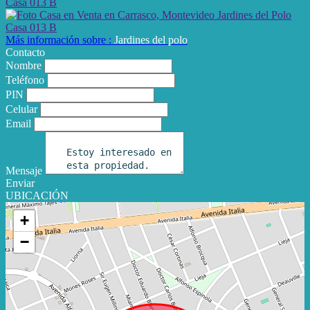
Más información sobre :
Jardines del polo
Contacto
Nombre
Teléfono
PIN
Celular
Email
Mensaje
Enviar
UBICACIÓN
+
−