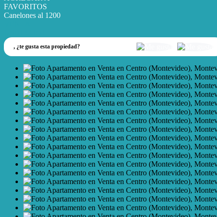
FAVORITOS
Canelones al 1200
VENTA
USD143.054
,
¿te gusta esta propiedad?