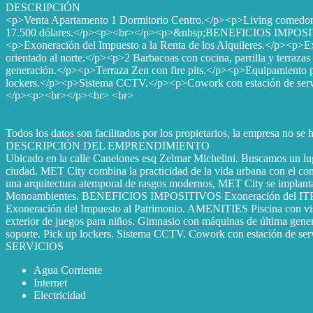
DESCRIPCIÓN
<p>Venta Apartamento 1 Dormitorio Centro.</p><p>Living comedor c
17.500 dólares.</p><p><br></p><p>&nbsp;BENEFICIOS IMPOSITIVOS
<p>Exoneración del Impuesto a la Renta de los Alquileres.</p><
orientado al norte.</p><p>2 Barbacoas con cocina, parrilla y terra
generación.</p><p>Terraza Zen con fire pits.</p><p>Equipamiento p
lockers.</p><p>Sistema CCTV.</p><p>Cowork con estación de servic
</p><p><br></p><br> <br>
Todos los datos son facilitados por los propietarios, la empresa no se
DESCRIPCIÓN DEL EMPRENDIMIENTO
Ubicado en la calle Canelones esq Zelmar Michelini. Buscamos un lugar 
ciudad. MET City combina la practicidad de la vida urbana con el con
una arquitectura atemporal de rasgos modernos, MET City se implanta 
Monoambientes. BENEFICIOS IMPOSITIVOS Exoneración del ITP (2% so
Exoneración del Impuesto al Patrimonio. AMENITIES Piscina con vista
exterior de juegos para niños. Gimnasio con máquinas de última gener
soporte. Pick up lockers. Sistema CCTV. Cowork con estación de serv
SERVICIOS
Agua Corriente
Internet
Electricidad