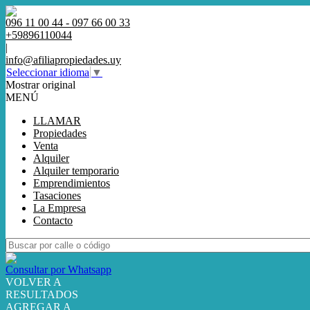
096 11 00 44 - 097 66 00 33
+59896110044
|
info@afiliapropiedades.uy
Seleccionar idioma
▼
Mostrar original
MENÚ
LLAMAR
Propiedades
Venta
Alquiler
Alquiler temporario
Emprendimientos
Tasaciones
La Empresa
Contacto
Consultar por Whatsapp
VOLVER A
RESULTADOS
AGREGAR A