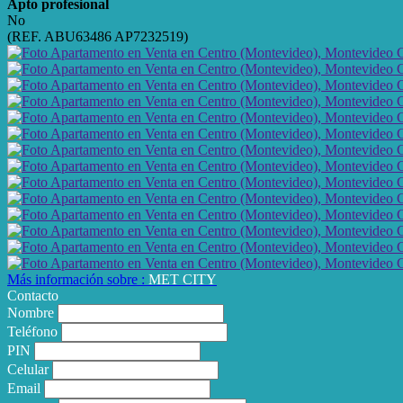
Apto profesional
No
(REF. ABU63486 AP7232519)
Más información sobre :
MET CITY
Contacto
Nombre
Teléfono
PIN
Celular
Email