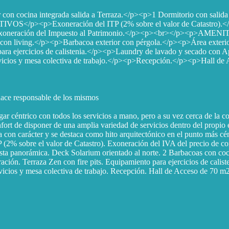
on cocina integrada salida a Terraza.</p><p>1 Dormitorio con salid
</p><p>Exoneración del ITP (2% sobre el valor de Catastro).</p
p>Exoneración del Impuesto al Patrimonio.</p><p><br></p><p>AMENI
zas con living.</p><p>Barbacoa exterior con pérgola.</p><p>Área exte
ara ejercicios de calistenia.</p><p>Laundry de lavado y secado con 
ios y mesa colectiva de trabajo.</p><p>Recepción.</p><p>Hall de A
 hace responsable de los mismos
céntrico con todos los servicios a mano, pero a su vez cerca de la cost
fort de disponer de una amplia variedad de servicios dentro del propio 
con carácter y se destaca como hito arquitectónico en el punto más cé
bre el valor de Catastro). Exoneración del IVA del precio de compr
 panorámica. Deck Solarium orientado al norte. 2 Barbacoas con cocina,
ación. Terraza Zen con fire pits. Equipamiento para ejercicios de cali
icios y mesa colectiva de trabajo. Recepción. Hall de Acceso de 70 m2