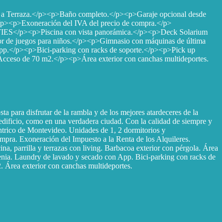
a a Terraza.</p><p>Baño completo.</p><p>Garaje opcional desde
><p>Exoneración del IVA del precio de compra.</p>
TIES</p><p>Piscina con vista panorámica.</p><p>Deck Solarium
rior de juegos para niños.</p><p>Gimnasio con máquinas de última
App.</p><p>Bici-parking con racks de soporte.</p><p>Pick up
cceso de 70 m2.</p><p>Área exterior con canchas multideportes.
a para disfrutar de la rambla y de los mejores atardeceres de la
edificio, como en una verdadera ciudad. Con la calidad de siempre y
ntrico de Montevideo. Unidades de 1, 2 dormitorios y
a. Exoneración del Impuesto a la Renta de los Alquileres.
 parrilla y terrazas con living. Barbacoa exterior con pérgola. Área
stenia. Laundry de lavado y secado con App. Bici-parking con racks de
. Área exterior con canchas multideportes.