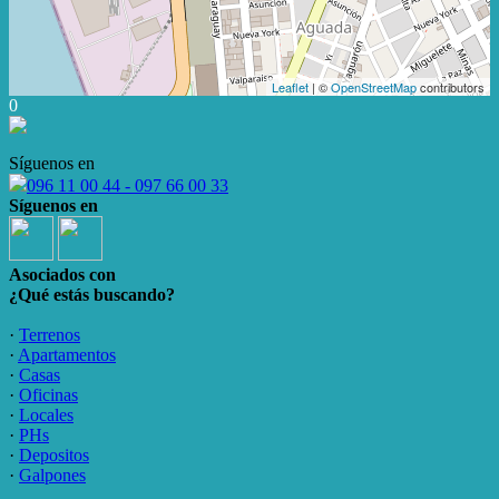
Leaflet
| ©
OpenStreetMap
contributors
0
Síguenos en
096 11 00 44 - 097 66 00 33
Síguenos en
Asociados con
¿Qué estás buscando?
·
Terrenos
·
Apartamentos
·
Casas
·
Oficinas
·
Locales
·
PHs
·
Depositos
·
Galpones