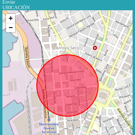
Enviar
UBICACIÓN
+
−