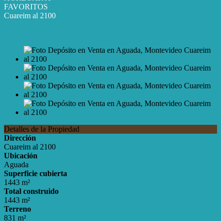
FAVORITOS
Cuareim al 2100
VENTA
USD1.400.000
Detalles de la Propiedad
Dirección
Cuareim al 2100
Ubicación
Aguada
Superficie cubierta
1443 m²
Total construido
1443 m²
Terreno
831 m²