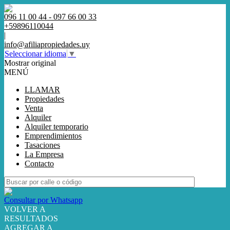
096 11 00 44 - 097 66 00 33
+59896110044
|
info@afiliapropiedades.uy
Seleccionar idioma
▼
Mostrar original
MENÚ
LLAMAR
Propiedades
Venta
Alquiler
Alquiler temporario
Emprendimientos
Tasaciones
La Empresa
Contacto
Consultar por Whatsapp
VOLVER A
RESULTADOS
AGREGAR A