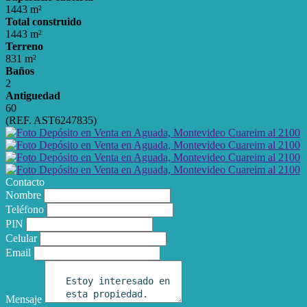
1443 m²
Total construido
1443 m²
Terreno
831 m²
Baños
2
Antiguedad
60
(REF. AST6247835)
Contacto
Nombre
Teléfono
PIN
Celular
Email
Mensaje