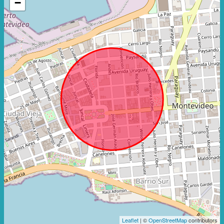
−
Leaflet
| ©
OpenStreetMap
contributors