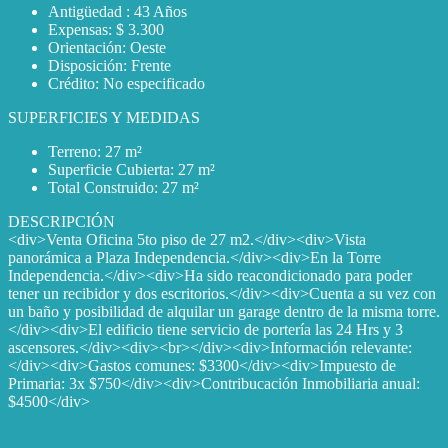
Antigüedad : 43 Años
Expensas: $ 3.300
Orientación: Oeste
Disposición: Frente
Crédito: No especificado
SUPERFICIES Y MEDIDAS
Terreno: 27 m²
Superficie Cubierta: 27 m²
Total Construido: 27 m²
DESCRIPCIÓN
<div>Venta Oficina 5to piso de 27 m2.</div><div>Vista
panorámica a Plaza Independencia.</div><div>En la Torre
Independencia.</div><div>Ha sido reacondicionado para poder
tener un recibidor y dos escritorios.</div><div>Cuenta a su vez con
un baño y posibilidad de alquilar un garage dentro de la misma torre.
</div><div>El edificio tiene servicio de portería las 24 Hrs y 3
ascensores.</div><div><br></div><div>Información relevante:
</div><div>Gastos comunes: $3300</div><div>Impuesto de
Primaria: 3x $750</div><div>Contribucación Inmobiliaria anual:
$4500</div>