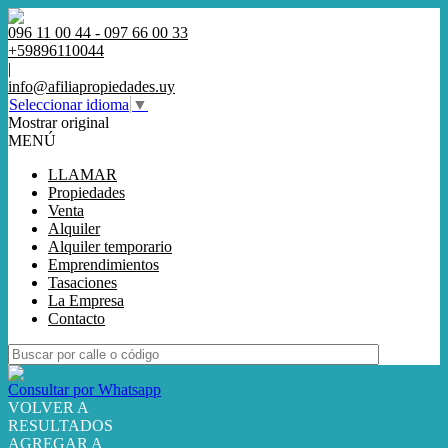
096 11 00 44 - 097 66 00 33
+59896110044
|
info@afiliapropiedades.uy
Seleccionar idioma
▼
Mostrar original
MENÚ
LLAMAR
Propiedades
Venta
Alquiler
Alquiler temporario
Emprendimientos
Tasaciones
La Empresa
Contacto
Consultar por Whatsapp
VOLVER A
RESULTADOS
AGREGAR A