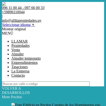
096 11 00 44 - 097 66 00 33
+59896110044
|
info@afiliapropiedades.uy
Seleccionar idioma
▼
Mostrar original
MENÚ
LLAMAR
Propiedades
Venta
Alquiler
Alquiler temporario
Emprendimientos
Tasaciones
La Empresa
Contacto
VOLVER A
DESARROLLOS
More Pocitos