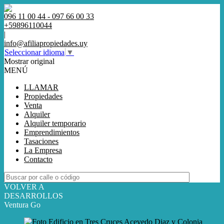
096 11 00 44 - 097 66 00 33
+59896110044
|
info@afiliapropiedades.uy
Seleccionar idioma
▼
Mostrar original
MENÚ
LLAMAR
Propiedades
Venta
Alquiler
Alquiler temporario
Emprendimientos
Tasaciones
La Empresa
Contacto
VOLVER A
DESARROLLOS
Ventura Go